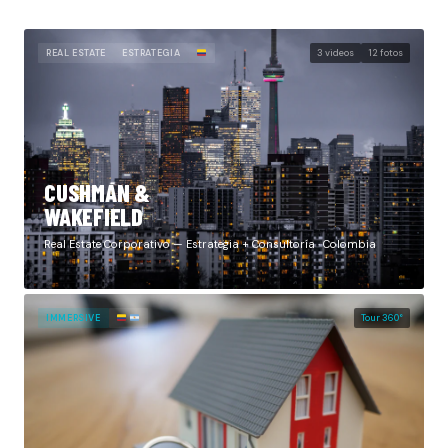
REAL ESTATE
ESTRATEGIA
3 videos
12 fotos
CUSHMAN &
WAKEFIELD
Real Estate Corporativo — Estrategia + Consultoría · Colombia
IMMERSIVE
Tour 360°