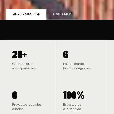
VER TRABAJO
HABLEMOS
20+
6
Clientes que
Países donde
acompañamos
hicimos negocios
6
100%
Proyectos sociales
Estrategias
aliados
a la medida