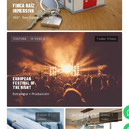
FINCA RAÍZ
INMERSIVA
360° · Real Estate · CO + AR
CULTURA
SUECIA
1 video · 8 fotos
EUROPEAN
FESTIVAL OF
THE NIGHT
Estrategia + Producción
TURISMO
5 fotos · 2
SECTOR PÚBLICO
4 fotos · 1
videos
video